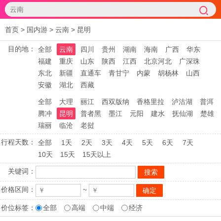
首页
>
国内游
>
云南
>
昆明
目的地：
全部
云南
四川
贵州
湖南
海南
广西
华东
福建
重庆
山东
陕西
江西
北京河北
广深珠
东北
新疆
直通车
青甘宁
内蒙
胡杨林
山西
安徽
湖北
西藏
全部
大理
丽江
西双版纳
香格里拉
泸沽湖
普洱
腾冲
昆明
普者黑
墨江
元阳
建水
抚仙湖
楚雄
瑞丽
临沧
老挝
行程天数：
全部
1天
2天
3天
4天
5天
6天
7天
10天
15天
15天以上
关键词：
价格区间：
~
价位标签：
全部
高端
中端
经济