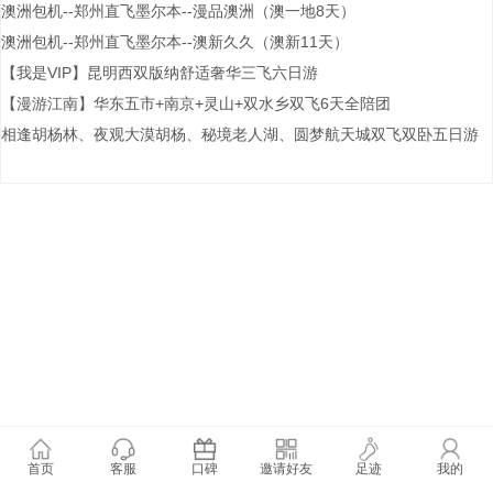
澳洲包机--郑州直飞墨尔本--漫品澳洲（澳一地8天）
澳洲包机--郑州直飞墨尔本--澳新久久（澳新11天）
【我是VIP】昆明西双版纳舒适奢华三飞六日游
【漫游江南】华东五市+南京+灵山+双水乡双飞6天全陪团
相逢胡杨林、夜观大漠胡杨、秘境老人湖、圆梦航天城双飞双卧五日游
首页
客服
口碑
邀请好友
足迹
我的