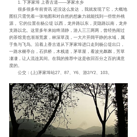
1. 下茅家埠 上香古道——茅家水乡
很多很多年前资讯 还没这么发达 ，我就发现了它，大概地
图狂只需凭着一张地图和对自然的想象力就能找到一些世外桃
源 。它的位置在杨公堤 以西，龙井路以东，灵隐路以南，龙井
支路以北。这里多年来始终清静，游人三三两两，曾经热闹过
的茶馆竟也渐渐荒废，林深草茂，一大片开阔平静的水域，属
于鱼与飞鸟。沿着上香古道从下茅家埠进口走到杨公堤出口，
一路水榭亭台，石拱桥，木栈道，茅草屋，看波光粼粼，芳草
凄凄，让人流连其间。在我的推荐中这是收回百分之百的满意
度的。
公交：(上)茅家埠站27、87、Y6、游2/Y2、103。